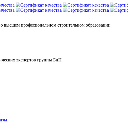
3 о высшем професиональном строительном образовании
ических экспертов группы БиН
тизы